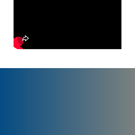
Trabalhamos com
Escrituração dos registros fiscais
do IPI, ICMS, ISS
e elaboração das guias de informação
e recolhimento dos tributos devidos;
Orientação
completa para a correta emissão de Notas Fiscais;
Orientação para definição de NCM; Análise de ICMS/ST;