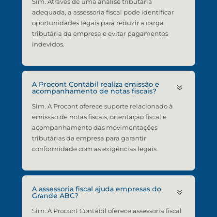
Sim. Através de uma análise tributária
adequada, a assessoria fiscal pode identificar
oportunidades legais para reduzir a carga
tributária da empresa e evitar pagamentos
indevidos.
A Procont Contábil realiza emissão e
7
acompanhamento de notas fiscais?
Sim. A Procont oferece suporte relacionado à
emissão de notas fiscais, orientação fiscal e
acompanhamento das movimentações
tributárias da empresa para garantir
conformidade com as exigências legais.
A assessoria fiscal ajuda empresas do
7
Grande ABC?
Sim. A Procont Contábil oferece assessoria fiscal