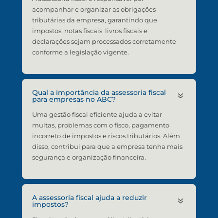
acompanhar e organizar as obrigações
tributárias da empresa, garantindo que
impostos, notas fiscais, livros fiscais e
declarações sejam processados corretamente
conforme a legislação vigente.
Qual a importância da assessoria fiscal
7
para empresas no ABC?
Uma gestão fiscal eficiente ajuda a evitar
multas, problemas com o fisco, pagamento
incorreto de impostos e riscos tributários. Além
disso, contribui para que a empresa tenha mais
segurança e organização financeira.
A assessoria fiscal ajuda a reduzir
7
impostos?